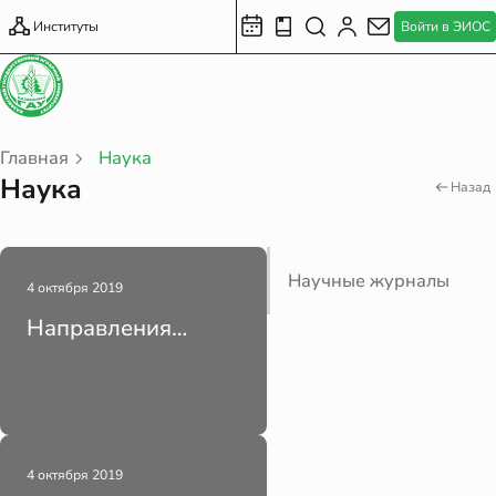
Институты
Войти в ЭИОС
Главная
Наука
Наука
Назад
Научные журналы
4 октября 2019
Направления
научной
Направления научной
деятельностью
деятельностью
Основные научные
направления
Казанского
4 октября 2019